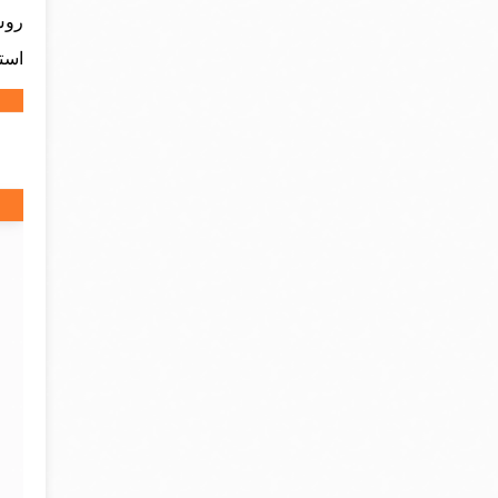
روش 
استف