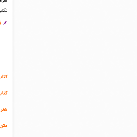
افرا
تکنی
📌
فه
کتاب
کتاب
هنر 
متن 