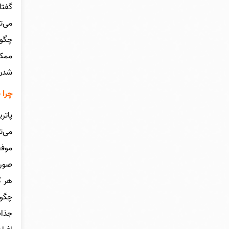
گفتا
می‌ت
چگون
ممکن
شدن 
چرا 
پاتر
می‌ت
موفق
صورت
هر ک
چگون
جذاب