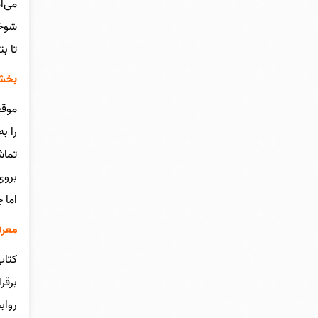
می‌آ
شوخی
تا ب
بخشی
را ب
تماش
بروی
اما 
معرف
کتاب
برقر
رواب