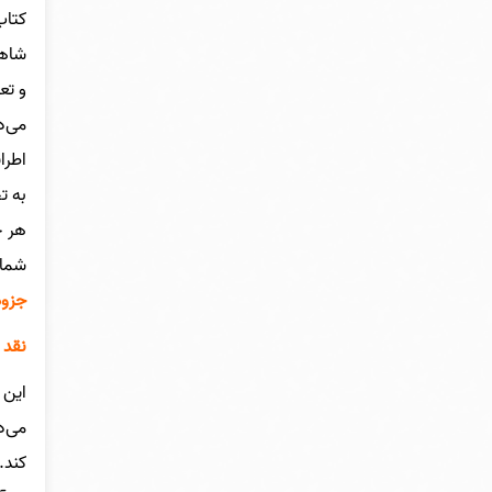
کتاب
شاهپ
و تع
می‌د
اطرا
به ت
هر ج
شما 
جزوه
نقد 
این 
می‌د
کند.