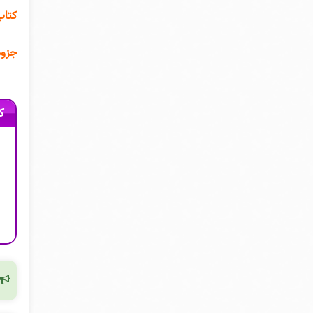
هارم
اسل
