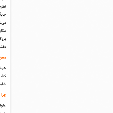
نظری
جایگ
مکان
بروک
نقش 
معرف
کتاب
شامل
چرا 
عنوا