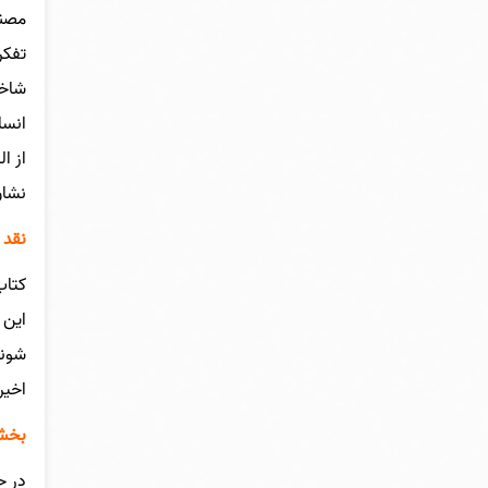
تفکر
شاخه
از ا
نشان
نقد 
کتاب
این 
شوند
اخیر
بخشی