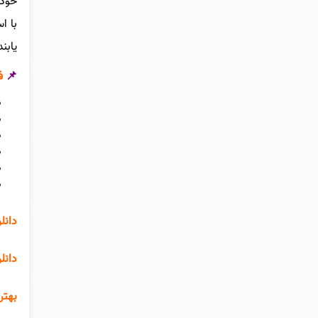
خودش
با ا
یابند
📌
ف
دانل
دانل
بهتر