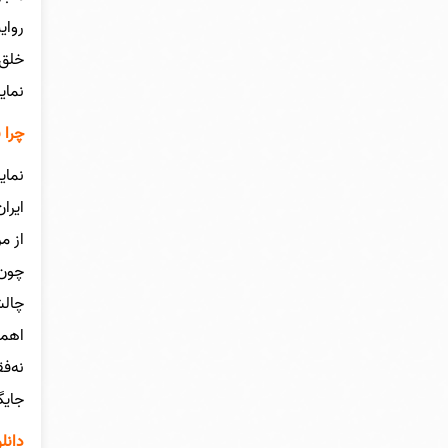
روای
خلق 
نمای
چرا 
نمای
ایرا
از م
چون 
چالش
اهمی
نه‌ف
جایگ
دانل