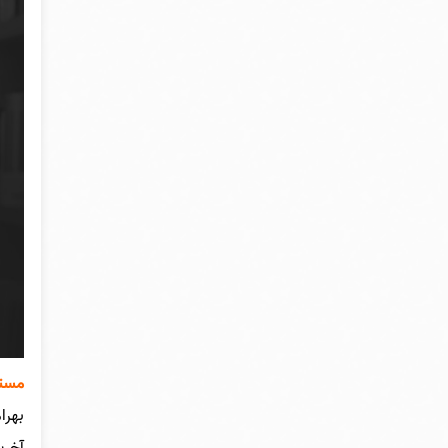
مستر
بهرا
آخری