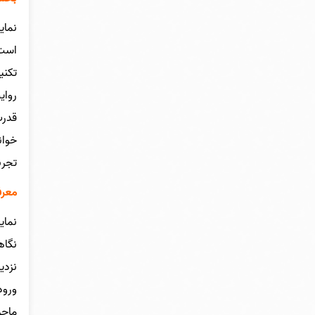
نمای
است 
تکنی
روای
قدرت
خوان
تجرب
معرف
نگاه
نزدی
ورود
ماجر