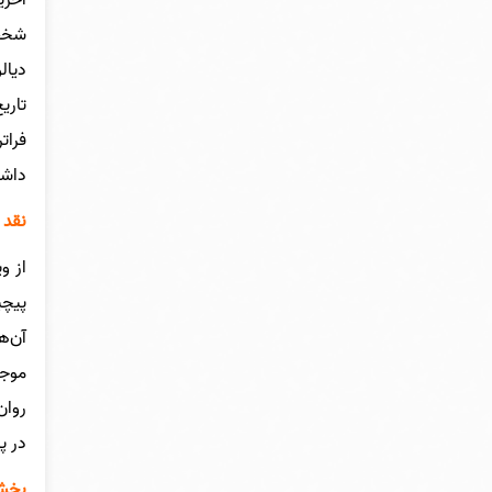
شخصی
دیال
تاری
فرات
داشت
نقد 
از و
پیچی
آن‌ه
موجب
روان
در پ
بخشی