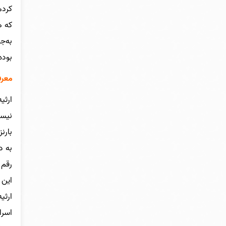
کردم
که ه
به‌ج
بوده
معرف
ارثی
نیست
بارن
به د
رقم 
این 
ارثی
اسرا