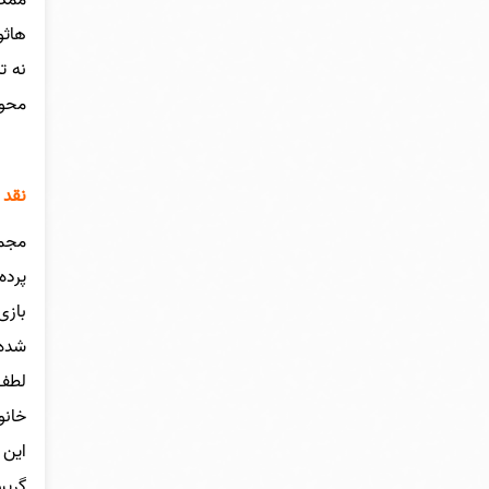
هاثو
نه ت
محور
نقد 
مجم
پرده
بازی
شده 
لطف 
خانو
این 
گریس