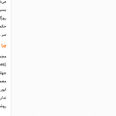
می‌ش
بسیا
روزگ
حکم 
سر ر
چرا 
جهان
معما
ندار
روشن