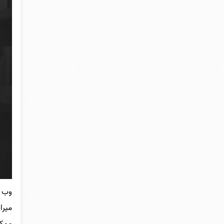
وب س
میرا
ممکن