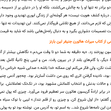
دو برادر نه تنها او را به چالش می‌کشند، بلکه او را در دنیای پر از دسیسه
درباره کشف هویت نیست؛ هر گوشه‌ای از زندگی ایوری تهدیدی وجود دارد.
ی که لازم می‌دانند، از هیچ تلاشی فروگذار نمی‌کنند. این تهدیدات نه تنها به 
 تصمیمات دشواری بگیرد و به دنبال راه‌حل‌هایی باشد که شاید به قیم
 از کتاب میراث هاثورن جنیفر لین بارنز
ون پوزخند زد. «یه دقیقه به شما دو تا وقت می‌دم.» نگاهش بیشتر از آ
 دیگر، با گام‌های بلند از در بیرون رفت. من و لیبی پنج ثانیۀ کامل بعد
شت نکن، ولی فکر می‌کنم اون ممکنه خدا باشه.» صدایی شبیه خرناس درآو
 بود، نادیده گرفتنِ اثری که روی من داشت آسان‌تر بود. چه‌جور آدمی
د و حالات بدنش و انتخاب کلماتش مشهود بود، در تک‌تک تعاملاتش. برای 
 در برابر ارادۀ گریسون هاثورن سر تعظیم فرود می‌آورد. چیزی که پول نمی
 گفتم: «از اول شروع کن. و چیزی رو از قلم ننداز.» لیبی با نوک سیا
ن این نامه‌ها شروع شد… به اسم تو، به آدرس من. نوشته بود تو یه پولی ب