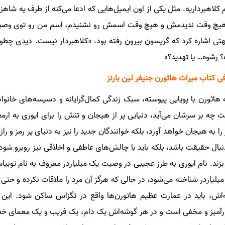
 کلاهبرداریه. مثل یکی از اون ایمیل‌هایی که ادعا می‌کنه از طرف یه شاه
یچ وقت ندیدمش و هیچ وقت اسمش رو نشنیدم، اسم من رو توی وصیت‌ن
هتی اشاره کرد که گریسون بیرون رفته بود. «کلاهبردار نیست. دیدی چطو
؟ رشوه… یا تهدید؟»
ی کتاب میراث هاثورن جنیفر لین بارنز
ه هاثورن با پویایی پیوسته، سبک زندگی کمال‌گرایانه و دسیسه‌های خانوا
 چه بر سرشان می‌آید، دنیایی پر از هیجان و تنش را برای ایوری به ارمغا
ز را به هیجان خواهد آورد، بلکه خوانندگان جدید را نیز به دنیای پر رمز و را
نبال حقیقت باشد، بلکه باید با چالش‌های عاطفی و اخلاقی نیز روبرو شود
بزند. نام ایوری به طرز عجیبی در وصیت یک میلیاردر معروف به نام توب
میلیاردر شناخته می‌شود، در حالی که هرگز آن مرد را ملاقات نکرده و حتی نا
ه‌اش، باید در عمارت عظیم هاثورن‌ها واقع در تگزاس ساکن شود. این
رآمیز و مخفی است و در هر گوشه‌اش یک دام، یک فریب و یک معمای خطرنا