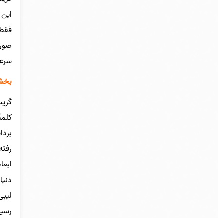
این 
فقط 
صورت
سرعت
بخشی
گریس
کلمۀ
بردا
رفته
ابعا
دنیا
لیبی
رسید