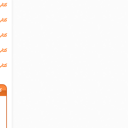
ن pdf
 نون
ثورن
یراث
 است
