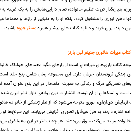
رن، بنیان‌گذار ثروت عظیم خانواده، تمام دارایی‌هایش را به یک غریبه به 
نها ذهن ایوری را مشغول کرده، بلکه او را به دنیایی از رازها و معماها 
ی دارند
.
برای خرید و دانلود کتاب های بیشتر همراه
مستر جزوه
باشید.
کتاب میراث هاثورن جنیفر لین بارنز
وعه کتاب
بازی‌های میراث پر است از رازهای مگو، معماهای هولناک خانو
‌ی زندگی ثروتمندان جریان دارد. این مجموعه رمان شامل پنج جلد ا
‌های نفس‌گیر مرگ و زندگی به صورت ادامه‌دار در این پنج عنوان آمده 
است و نسخه‌ای از آن توسط انتشارات نون روانه‌ی بازار نشر ایران شده و 
آزمایش دی‌ان‌ای، ایوری متوجه می‌شود که از نظر ژنتیکی از خانواده هاثور
اده اشاره دارند، به طرز غیرقابل تصوری افزایش می‌یابند. این سرنخ‌ها ا
خانواده مرتبط می‌کند، سوق می‌دهند. هر چه بیشتر در این معما غرق می‌
ون و جیمسون، نوه‌های مرموز و جذاب هاثورن، با جذابیت و رمز و رازه