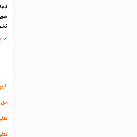
ایجا
هویت
کشور
📌
فه
تاریخ
جزوه
کتاب ت
کتاب