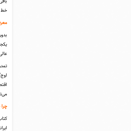
باقی
خط ت
معرف
بدون
یکجا
عالی
تمدن
اوج‌
اقتص
می‌ت
چرا 
کتاب
ایرا