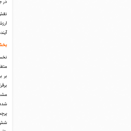
در ج
نقش 
ارزش
آیند
بخشی
نخست
متفا
بر ب
برقر
مشخص
شده 
پرچم
شش‌ 