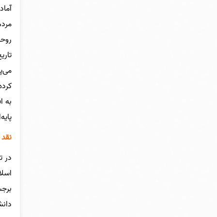
آماد
مردم
روحی
تاری
می‌پ
کرده
به ا
پایه
نقد 
در ت
اسلا
برجس
دانش