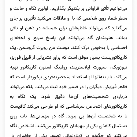
مى‌توانیم تأثیر فراوانى بر یکدیگر بگذاریم. اولین نگاه و حالت و
منظر شما، روى شخصى که با او ملاقات مى‌کنید تأثیرى بر جاى
مى‌گذارد که مى‌تواند خاطره‌اش براى همیشه در ذهن او باقى
بماند. هنرمندان گاه مى‌توانند این پاسخ سریع و لحظه‌اى
احساسى را به‌خوبى درک کنند. دوست من روبرت گروسمن، یک
کاریکاتوریست بسیار موفق است که براى نشریاتى از قبیل فوربز،
نیوزویک، اسپورت ایلاستریتد، رولینگ استون کاریکاتور تهیه
مى‌کند. باب نه‌تنها از استعداد منحصربه‌فردى برخوردار است که
ظاهر فیزیکى دیگران را در ضمیر خود ثبت مى‌کند، بلکه مى‌تواند
درباره‌ی شخصیت‌هاى آن‌ها دقیق شود. یک نگاه به
کاریکاتورهاى اشخاص سرشناسى که او طراحى مى‌کند کافیست
تا به شخصیت آن‌ها پى ببرید. گاه در مهمانی‌ها، باب روى
دستمال کاغذى یکى از مهمانان کاریکاتور مى‌کشد. اشخاص نگاه
مى‌کنند که چگونه در کوتاه‌زمانى تصویر یکى از حاضران در