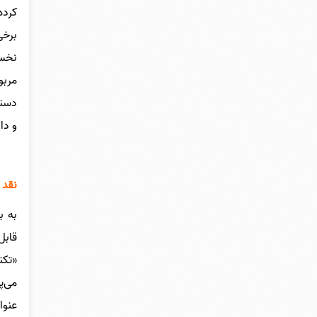
کرده
برخی
نخست
مربو
دستی
و دا
نقد 
به ب
قابل
«تکن
می‌پ
عنوا