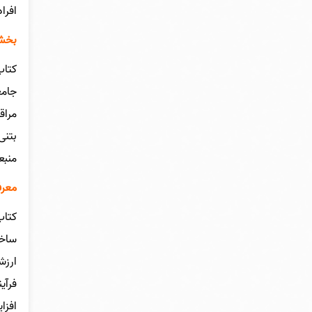
افرا
بخشی
کتاب
جامع
مراق
بتنی
منبع
معرف
کتاب
ساخت
ارزش
فرآی
افزا