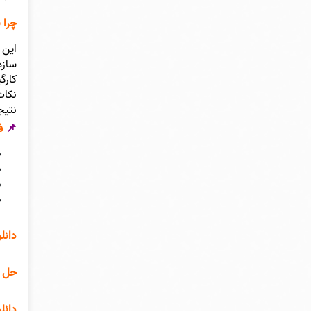
چرا 
این 
سازه
کارگ
نکات
نتیج
📌
فه
دانل
حل ا
دانل