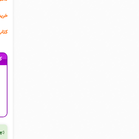
 بتن
ر pdf
