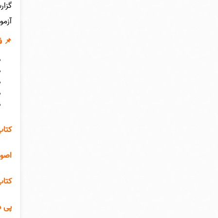
گزار
آزمو
📌 ف
کتاب
اصول
کتاب
پی د