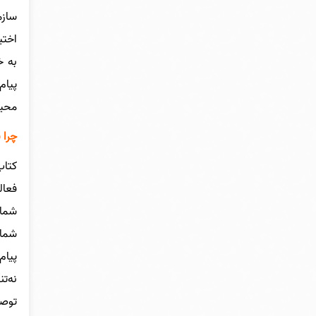
سازم
اختی
به خ
پیام
محیط
چرا 
کتاب
فعال
شما 
شما 
پیام
نه‌ت
توصی