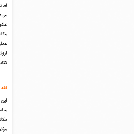
آماد
می‌د
علاو
مکات
عملی
ارزش
کتاب
نقد 
این 
مناس
مکات
مؤثر