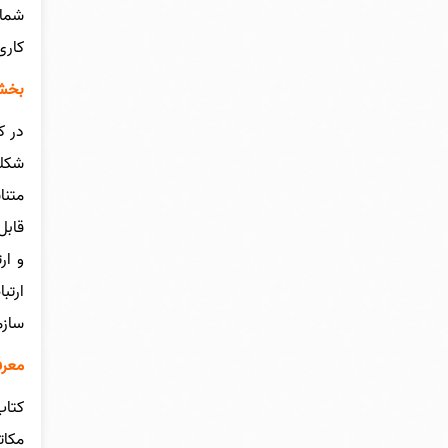
شما 
کاری
بخشی
در ک
شکلی
متنا
قابل
و ار
ارتب
سازم
معرف
کتاب
مکات