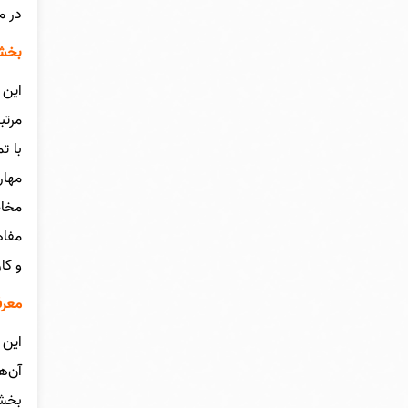
در م
بخشی
این 
مرتب
با ت
مهار
مخاط
مفاه
و کا
معرف
این 
آن‌ه
بخشی