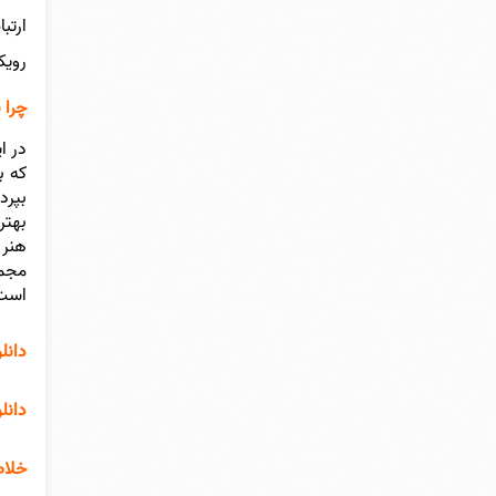
ارتب
رویک
چرا 
در ا
که ب
بپرد
بهتر
هنر 
مجمو
است
دانل
دانلود رایگان pdf
خلاص