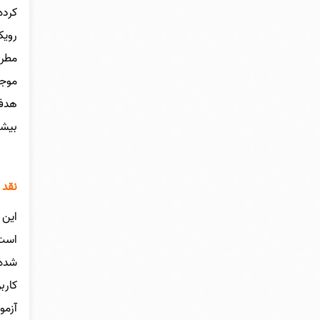
کرده
رویک
مطرح
موجب
هدف 
بیشت
نقد 
این 
است.
شده 
کارب
آزمو